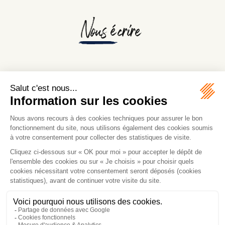
Nous écrire
Nom
Prénom
Adresse e-mail
Tél
Objet
Message