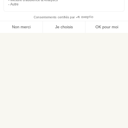
Code de vérification
Utilisation des données
J'accepte que les informations saisies soient traitées
informatiquement par 2M AVOCATS - MESPELAERE MARTINE
et l'hébergeur du présent site dans le cadre de ma demande et
de la relation avec 2M AVOCATS - MESPELAERE MARTINE qui
peut en découler.
Envoyer
* Les champs suivis d'un astérisque sont obligatoires.