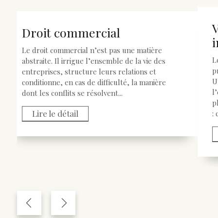
V
Droit commercial
Le droit commercial n’est pas une matière
L
abstraite. Il irrigue l’ensemble de la vie des
p
entreprises, structure leurs relations et
U
conditionne, en cas de difficulté, la manière
l
dont les conflits se résolvent...
p
Lire le détail
: